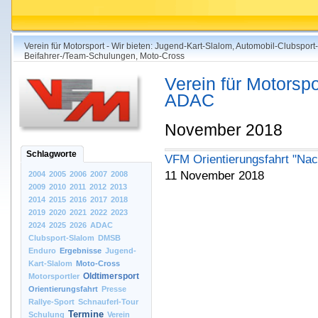
Verein für Motorsport - Wir bieten: Jugend-Kart-Slalom, Automobil-Clubsport
Beifahrer-/Team-Schulungen, Moto-Cross
Verein für Motorspo
ADAC
November 2018
Schlagworte
VFM Orientierungsfahrt "Nac
11 November 2018
2004
2005
2006
2007
2008
2009
2010
2011
2012
2013
2014
2015
2016
2017
2018
2019
2020
2021
2022
2023
2024
2025
2026
ADAC
Clubsport-Slalom
DMSB
Enduro
Ergebnisse
Jugend-
Kart-Slalom
Moto-Cross
Oldtimersport
Motorsportler
Orientierungsfahrt
Presse
Rallye-Sport
Schnauferl-Tour
Termine
Schulung
Verein