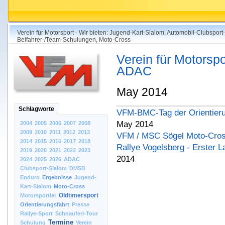
Verein für Motorsport - Wir bieten: Jugend-Kart-Slalom, Automobil-Clubsport
Beifahrer-/Team-Schulungen, Moto-Cross
Verein für Motorspo
ADAC
May 2014
Schlagworte
VFM-BMC-Tag der Orientieru
May 2014
2004
2005
2006
2007
2008
2009
2010
2011
2012
2013
VFM / MSC Sögel Moto-Cross
2014
2015
2016
2017
2018
Rallye Vogelsberg - Erster 
2019
2020
2021
2022
2023
2014
2024
2025
2026
ADAC
Clubsport-Slalom
DMSB
Enduro
Ergebnisse
Jugend-
Kart-Slalom
Moto-Cross
Oldtimersport
Motorsportler
Orientierungsfahrt
Presse
Rallye-Sport
Schnauferl-Tour
Termine
Schulung
Verein