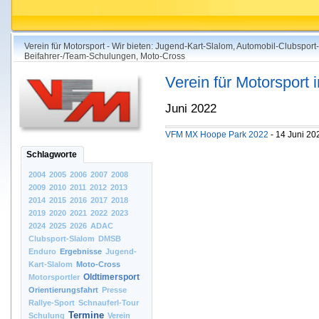
Verein für Motorsport - Wir bieten: Jugend-Kart-Slalom, Automobil-Clubsport
Beifahrer-/Team-Schulungen, Moto-Cross
Verein für Motorsport
Juni 2022
VFM MX Hoope Park 2022
- 14 Juni 20
Schlagworte
2004
2005
2006
2007
2008
2009
2010
2011
2012
2013
2014
2015
2016
2017
2018
2019
2020
2021
2022
2023
2024
2025
2026
ADAC
Clubsport-Slalom
DMSB
Enduro
Ergebnisse
Jugend-
Kart-Slalom
Moto-Cross
Oldtimersport
Motorsportler
Orientierungsfahrt
Presse
Rallye-Sport
Schnauferl-Tour
Termine
Schulung
Verein