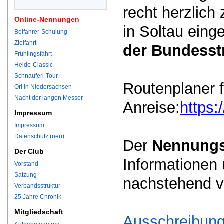
recht herzlic
Online-Nennungen
in Soltau eing
Beifahrer-Schulung
Zielfahrt
der Bundesstr
Frühlingsfahrt
Heide-Classic
Schnauferl-Tour
Routenplaner f
Ori in Niedersachsen
Nacht der langen Messer
Anreise:
https
Impressum
Impressum
Datenschutz (neu)
Der
Nennungs
Der Club
Informationen 
Vorstand
Satzung
nachstehend v
Verbandsstruktur
25 Jahre Chronik
Mitgliedschaft
Ausschreibung