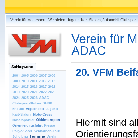
Verein für Motorsport - Wir bieten: Jugend-Kart-Slalom, Automobil-Clubspo
Verein für M
ADAC
Schlagworte
20. VFM Beif
2004
2005
2006
2007
2008
2009
2010
2011
2012
2013
2014
2015
2016
2017
2018
2019
2020
2021
2022
2023
2024
2025
2026
ADAC
Clubsport-Slalom
DMSB
Enduro
Ergebnisse
Jugend-
Kart-Slalom
Moto-Cross
Hiermit sind a
Oldtimersport
Motorsportler
Orientierungsfahrt
Presse
Orientierungsf
Rallye-Sport
Schnauferl-Tour
Termine
Schulung
Verein