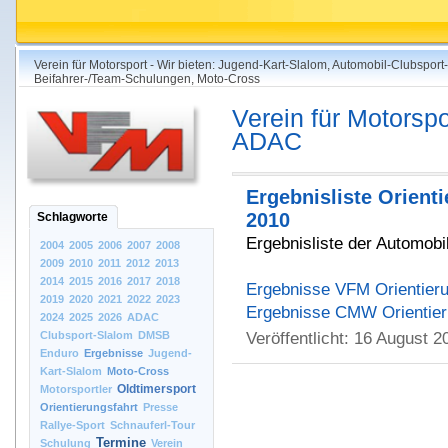
Verein für Motorsport - Wir bieten: Jugend-Kart-Slalom, Automobil-Clubsport
Beifahrer-/Team-Schulungen, Moto-Cross
Verein für Motorspo
ADAC
Ergebnisliste Orienti
2010
Schlagworte
Ergebnisliste der Automobi
2004
2005
2006
2007
2008
2009
2010
2011
2012
2013
2014
2015
2016
2017
2018
Ergebnisse VFM Orientieru
2019
2020
2021
2022
2023
Ergebnisse CMW Orientier
2024
2025
2026
ADAC
Clubsport-Slalom
DMSB
Veröffentlicht:
16 August 2
Enduro
Ergebnisse
Jugend-
Kart-Slalom
Moto-Cross
Oldtimersport
Motorsportler
Orientierungsfahrt
Presse
Rallye-Sport
Schnauferl-Tour
Termine
Schulung
Verein