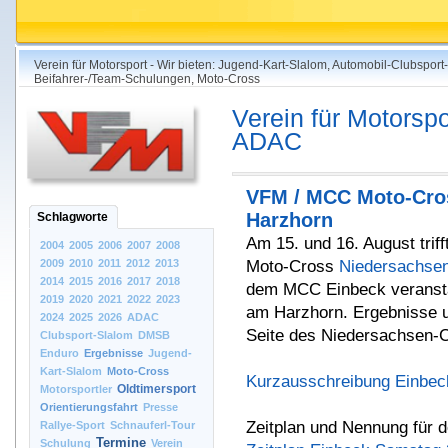
Verein für Motorsport - Wir bieten: Jugend-Kart-Slalom, Automobil-Clubsport
Beifahrer-/Team-Schulungen, Moto-Cross
Verein für Motorspo
ADAC
VFM / MCC Moto-Cro
Harzhorn
Schlagworte
Am 15. und 16. August tri
2004
2005
2006
2007
2008
2009
2010
2011
2012
2013
Moto-Cross
Niedersachse
2014
2015
2016
2017
2018
dem MCC Einbeck veransta
2019
2020
2021
2022
2023
am Harzhorn. Ergebnisse un
2024
2025
2026
ADAC
Seite des Niedersachsen-
Clubsport-Slalom
DMSB
Enduro
Ergebnisse
Jugend-
Kart-Slalom
Moto-Cross
Kurzausschreibung Einbec
Oldtimersport
Motorsportler
Orientierungsfahrt
Presse
Zeitplan und Nennung für d
Rallye-Sport
Schnauferl-Tour
Termine
Schulung
Verein